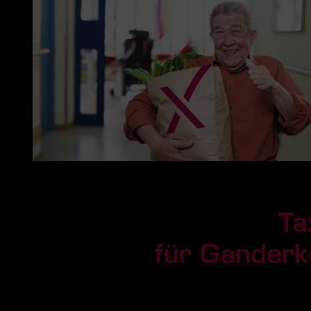
Ta
für Ganderk