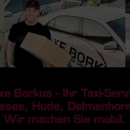
xe Borkus - Ihr Taxi-Serv
esee, Hude, Delmenhor
Wir machen Sie mobil.