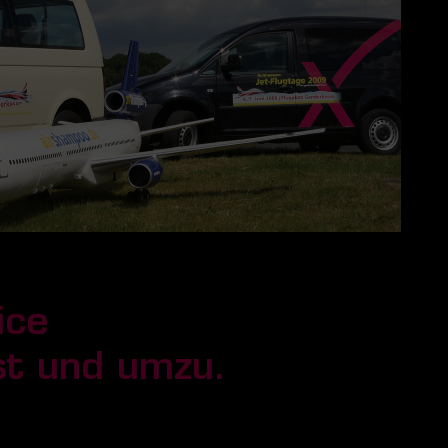
ice
st und umzu.